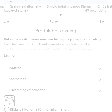
.
Gratis fraktalternativ
Smidig betalning med Klarna.
Gratis frakt
Upplevd storlek
49
recensioner
3.238095238095238
Liten
Perfekt
Stor
utav
Baserat
5
Produktbeskrivning
på
42
Bekväma bootcut-jeans med medelhög midja i mjuk och stretchig
betyg
twill. Jeansen har fem klassiska jeansfickor och skärphällor.
Tryckknapp och reglerbar resår i midjan. Ingen dragkedjegylf.
Leopardmönstrade.
Läs mer
Tryckknapp
Reglerbar resår i midjan
Tvättråd
Bootcut
Fem fickor
Spårbarhet
Artikelnummer
:
458513
Tillverkningsinformation
Klicka på ikonerna för mer information.