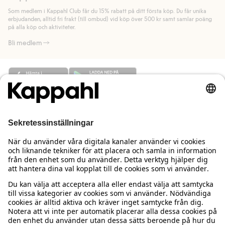
länk).
Som medlem i Kappahl Club får du 15% rabatt på ditt första köp. Du får unika
Läs mer
Läs mer
erbjudanden, alltid fri frakt (till ombud) vid köp över 500 kr samt samlar poäng
på alla köp och aktiviteter.
Bli medlem
Behöver du hjälp?
Kundservice
Kappahl Club
Vanliga frågor
Logga in
Om oss
Beställning & retur
Kappahl Club
Om Kappahl Group
Villkor & policy