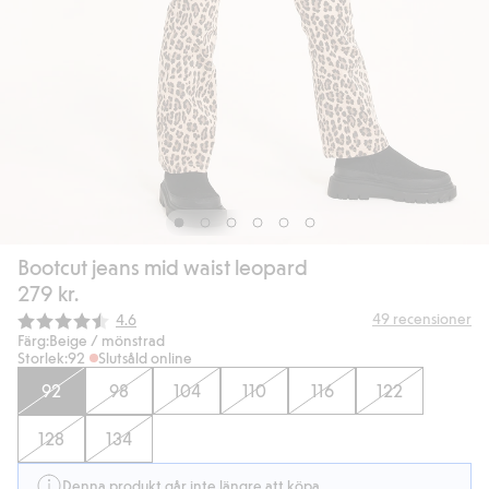
Bootcut jeans mid waist leopard
279 kr.
Snittbetyg:
49
recensioner
4.6
Färg:
Beige / mönstrad
Storlek:
92
Slutsåld online
92
98
104
110
116
122
128
134
Denna produkt går inte längre att köpa