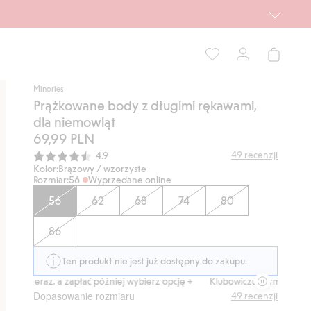
Minories
Prążkowane body z długimi rękawami,
dla niemowląt
69,99 PLN
Średnia ocena:
49
recenzji
4.9
Kolor:
Brązowy / wzorzyste
Rozmiar:
56
Wyprzedane online
56
62
68
74
80
86
Ten produkt nie jest już dostępny do zakupu.
up teraz, a zapłać później wybierz opcję +
Klubowiczu darmowa dostaw
Dopasowanie rozmiaru
49
recenzji