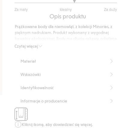
3.347826086956522
Za mały
Idealny
Za duży
na
Na
Opis produktu
5
podstawie
Prążkowane body dla niemowląt, z kolekcji Minories, z
46
pięknym nadrukiem. Produkt wykonany z wygodnej
głosów
bawełny ekologicznej. Body ma długie rękawy, odwijane
ściągacze w mankietach i podwójny rząd zatrzasków w
Czytaj więcej
kroku, aby niemowlę mogło rosnąć wraz z ubraniem, a
także nosić je przez dłuższy czas. Zapięcie na zakładkę w
Materiał
rozmiarze 56-68 i zwykłe body z okrągłym dekoltem i
zatrzaskami na ramieniu w rozmiarze 74-86.
Wskazówki
Produkt zawiera 95% bawełny ekologicznej.
Numer artykułu
:
451369
Identyfikowalność
Organic cotton- GOTS
Informacje o producencie
Kliknij ikonę, aby dowiedzieć się więcej.