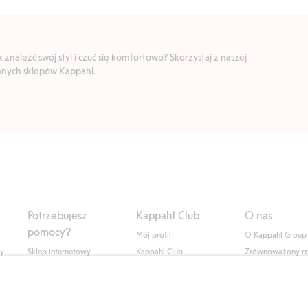
znaleźć swój styl i czuć się komfortowo? Skorzystaj z naszej
ranych sklepów Kappahl.
Potrzebujesz
Kappahl Club
O nas
pomocy?
Mój profil
O Kappahl Group
ły
Sklep internetowy
Kappahl Club
Zrównoważony r
Częste pytania
Warunki członkostwa
Praca u nas
Twoje zamówienie
Prasa i aktualnośc
Skontaktuj się z nami
Dostępność cyfro