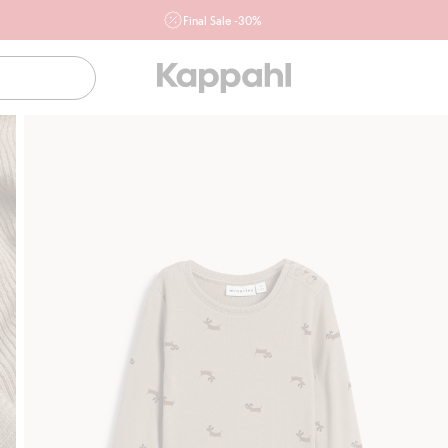
Final Sale -30%
Ważne przy zakupie min. 2 sztuk produktów włączonych w
ofertę, również z działu outlet do 10.8 w sklepach Kappahl i
Newbie oraz na kappahl.com. Ofert nie łączymy
Kobieta
Mężczyzna
Dziecko
Niemowlę
Newbie
Klubowiczu darmowa dostawa od 150 zł
K