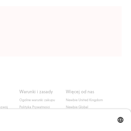
Warunki i zasady
Więcej od nas
Ogólne warunki zakupu
Newbie United Kingdom
ozwój
Polityka Prywatności
Newbie Global
Polityka plików cookie
Affiliate
i
Warunki #YesKappahl
#YesNewbie
wa