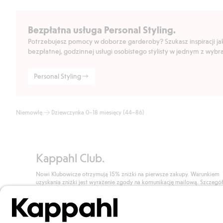
Bezpłatna usługa Personal Styling.
Potrzebujesz pomocy w doborze garderoby? Szukasz inspiracji jak 
bezpłatnej, godzinnej usługi osobistego stylisty w jednym z wyb
Personal Styling
Niemowlę
Dziewczynka 0–18 miesięcy (44–86)
Kappahl Club.
Nowi Klubowicze otrzymują 15% zniżki na pierwsze zakupy. Warunkiem
uzyskania zniżki jest wyrażenie zgody na komunikację mailową. Szczegó
znajdują się tutaj.
Dołącz do Klubu!