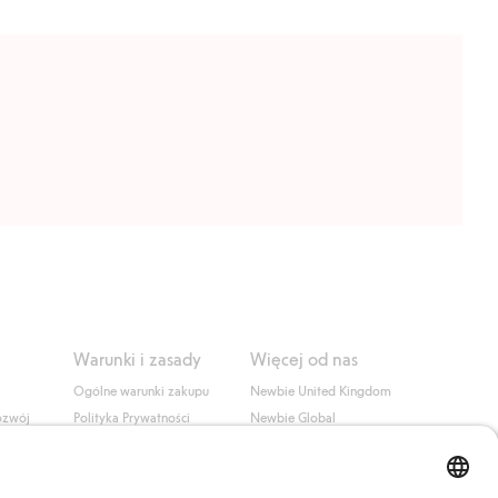
Warunki i zasady
Więcej od nas
Ogólne warunki zakupu
Newbie United Kingdom
ozwój
Polityka Prywatności
Newbie Global
Polityka plików cookie
Affiliate
i
Warunki #YesKappahl
#YesNewbie
wa