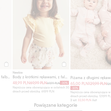
Kup
Kup
Newbie
Piżama w drobne kwiaty, z falbanami
Body z krótkimi rękawami, z falbanami
48,99 PLN
69,99 PLN
-30%
65,00 PLN
129,99 PLN
69,99 PLN
12
Najniższa cena obowiązująca w ostatnich 30
-30%
dniach przed obniżką: 69,99 PLN
Najniższa cena obowiązująca w 
dniach przed obniżką: 129,99 P
2 szt.
32,50 PLN
/szt
Powiązane kategorie