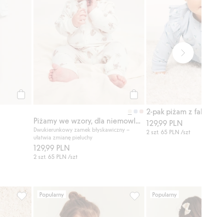
Kup
Kup
2-pak piżam z falban
Piżamy we wzory, dla niemowląt, 2-pak
129,99 PLN
Dwukierunkowy zamek błyskawiczny –
2 szt.
65 PLN
/szt
ułatwia zmianę pieluchy
129,99 PLN
2 szt.
65 PLN
/szt
Popularny
Popularny
albanami, Dodaj do listy ulubione
Piżama z długimi rękawami, 2-pak, Dodaj do listy ulubione
Kombinezon we wzory, bez