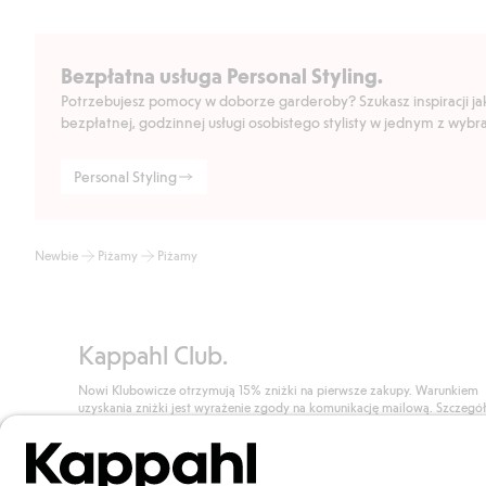
Bezpłatna usługa Personal Styling.
Potrzebujesz pomocy w doborze garderoby? Szukasz inspiracji jak 
bezpłatnej, godzinnej usługi osobistego stylisty w jednym z wyb
Personal Styling
Newbie
Piżamy
Piżamy
Kappahl Club.
Nowi Klubowicze otrzymują 15% zniżki na pierwsze zakupy. Warunkiem
uzyskania zniżki jest wyrażenie zgody na komunikację mailową. Szczegó
znajdują się tutaj.
Dołącz do Klubu!