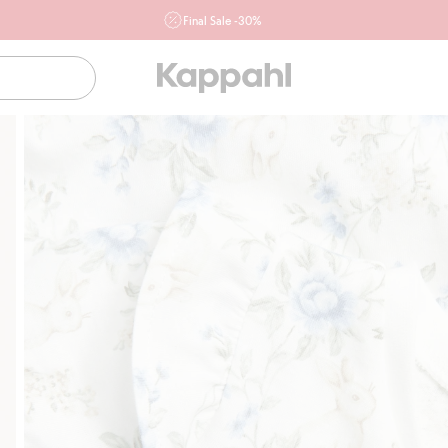
Final Sale -30%
Ważne przy zakupie min. 2 sztuk produktów włączonych w
ofertę, również z działu outlet do 10.8 w sklepach Kappahl i
Newbie oraz na kappahl.com. Ofert nie łączymy
Kobieta
Mężczyzna
Dziecko
Niemowlę
Newbie