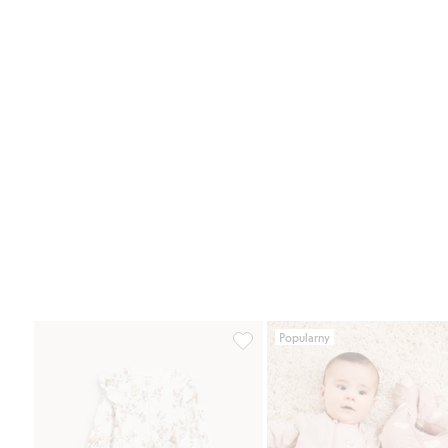
Popularny
Piżama dla niemowląt, z motywe