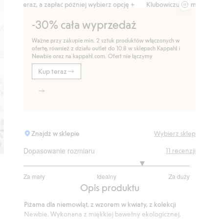
raz, a zapłać później wybierz opcję +
Klubowiczu darmowa dostawa od 
-30% cała wyprzedaż
Ważne przy zakupie min. 2 sztuk produktów włączonych w
ofertę, również z działu outlet do 10.8 w sklepach Kappahl i
Newbie oraz na kappahl.com. Ofert nie łączymy
Kup teraz
Znajdź w sklepie
Wybierz sklep
Dopasowanie rozmiaru
11
recenzji
3.888888888888889
Za mały
Idealny
Za duży
na
Na
Opis produktu
5
podstawie
Piżama dla niemowląt, z wzorem w kwiaty, z kolekcji
9
Newbie. Wykonana z miękkiej bawełny ekologicznej,