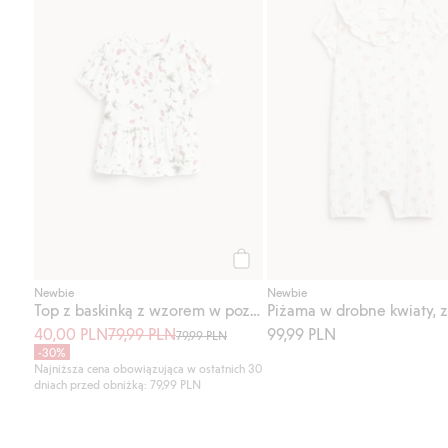
Kup
Newbie
Newbie
Top z baskinką z wzorem w poziomki
40,00 PLN
79,99 PLN
99,99 PLN
79,99 PLN
-30%
Najniższa cena obowiązująca w ostatnich 30
dniach przed obniżką: 79,99 PLN