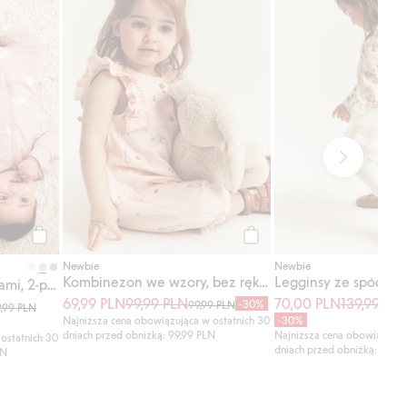
Kup
Kup
Newbie
Newbie
Kombinezon we wzory, bez rękawów
Legginsy ze spódnicą
Piżama z długimi rękawami, 2-pak
69,99 PLN
99,99 PLN
70,00 PLN
139,99 PL
-30%
99,99 PLN
9,99 PLN
Najniższa cena obowiązująca w ostatnich 30
-30%
dniach przed obniżką: 99,99 PLN
Najniższa cena obowiązując
ostatnich 30
dniach przed obniżką: 139,9
LN