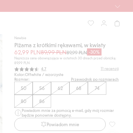
Newbie
Piżama z krótkimi rękawami, w kwiaty
62,99 PLN
89,99 PLN
-30%
89,99 PLN
Najniższa cena obowiązująca w ostatnich 30 dniach przed obniżką:
89,99 PLN
Średnia ocena:
11
recenzji
4.7
Kolor:
Offwhite / wzorzyste
Rozmiar:
Przewodnik po rozmiarach
50
56
62
68
74
80
86
Powiadom mnie za pomocą e-mail, gdy mój rozmiar
będzie ponownie dostępny.
Powiadom mnie
Piżama z kró