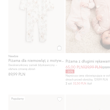
Kup
Newbie
Piżama dla niemowląt, z motywem zwierząt
Dwukierunkowy zamek błyskawiczny –
65,00 PLN
129,99 PLN
129,9
ułatwia zmianę ubrań
-30%
89,99 PLN
Najniższa cena obowiązująca w ost
dniach przed obniżką: 129,99 PLN
2 szt.
32,50 PLN
/szt
Popularny
Top z baskinką z wzorem w pozi