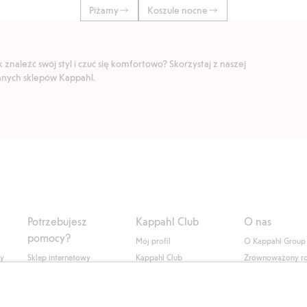
Piżamy
Koszule nocne
znaleźć swój styl i czuć się komfortowo? Skorzystaj z naszej
ranych sklepów Kappahl.
Potrzebujesz
Kappahl Club
O nas
pomocy?
Mój profil
O Kappahl Group
ły
Sklep internetowy
Kappahl Club
Zrównoważony r
Częste pytania
Warunki członkostwa
Praca u nas
Twoje zamówienie
Prasa i aktualnośc
Skontaktuj się z nami
Dostępność cyfro