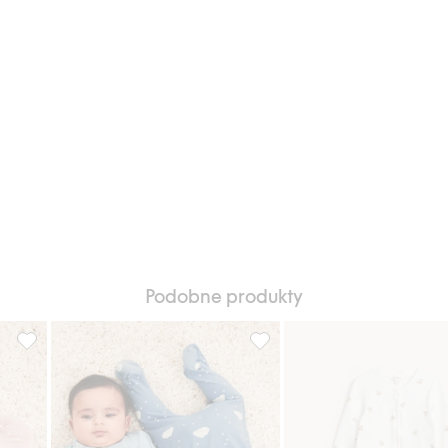
Podobne produkty
m zwierząt, Dodaj do listy ulubione
Piżama z długimi rękawami, 2-pak, Dodaj do listy ulubione
Piżama z długimi rękawami, 2