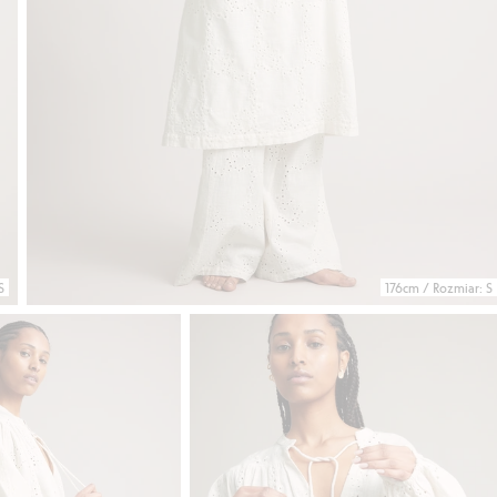
S
176cm / Rozmiar: S