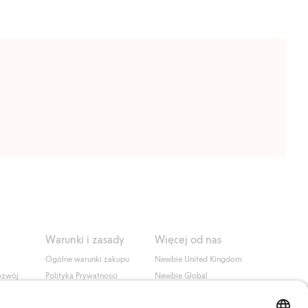
Warunki i zasady
Więcej od nas
Ogólne warunki zakupu
Newbie United Kingdom
ozwój
Polityka Prywatności
Newbie Global
Polityka plików cookie
Affiliate
i
Warunki #YesKappahl