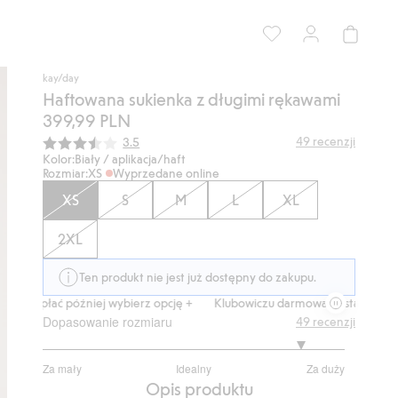
kay/day
Haftowana sukienka z długimi rękawami
399,99 PLN
Średnia ocena:
49
recenzji
3.5
Kolor:
Biały / aplikacja/haft
Rozmiar:
XS
Wyprzedane online
XS
S
M
L
XL
2XL
Ten produkt nie jest już dostępny do zakupu.
apłać później wybierz opcję +
Klubowiczu darmowa dostawa od 150 zł
Dopasowanie rozmiaru
49
recenzji
4.463414634146342
Za mały
Idealny
Za duży
na
Na
Opis produktu
5