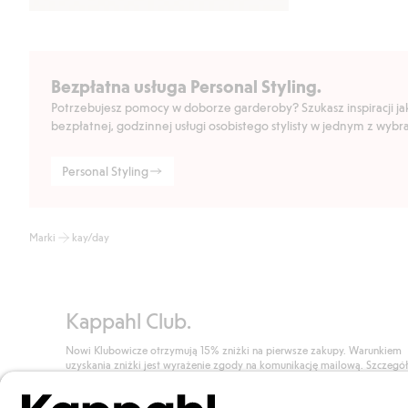
Bezpłatna usługa Personal Styling.
Potrzebujesz pomocy w doborze garderoby? Szukasz inspiracji jak 
bezpłatnej, godzinnej usługi osobistego stylisty w jednym z wyb
Personal Styling
Marki
kay/day
Kappahl Club.
Nowi Klubowicze otrzymują 15% zniżki na pierwsze zakupy. Warunkiem
uzyskania zniżki jest wyrażenie zgody na komunikację mailową. Szczegó
znajdują się tutaj.
Dołącz do Klubu!