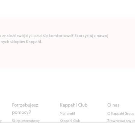
znaleźć swój styl i czuć się komfortowo? Skorzystaj z naszej
ranych sklepów Kappahl.
Potrzebujesz
Kappahl Club
O nas
pomocy?
Mój profil
O Kappahl Group
ły
Sklep internetowy
Kappahl Club
Zrównoważony r
Częste pytania
Warunki członkostwa
Praca u nas
Twoje zamówienie
Prasa i aktualnośc