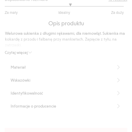
3.2
Za mały
Idealny
Za duży
na
Na
5
Opis produktu
podstawie
10
Welurowa sukienka z długimi rękawami, dla niemowląt. Sukienka ma
głosów
kokardę z przodu i falbanę przy mankietach. Zapięcie z tyłu, na
zatrzaski.
Produkt zawiera 95% poliestru z odzysku.
Czytaj więcej
Numer artykułu
:
510107
Recycled Polyester
Materiał
Wskazówki
Identyfikowalność
Informacje o producencie