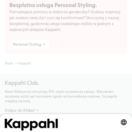
Bezpłatna usługa Personal Styling.
Potrzebujesz pomocy w doborze garderoby? Szukasz inspiracji
jak znaleźć swój styl i czuć się komfortowo? Skorzystaj z naszej
bezpłatnej, godzinnej usługi osobistego stylisty w jednym z
wybranych sklepów Kappahl.
Personal Styling
Marki
Kappahl
Kappahl Club.
Nowi Klubowicze otrzymują 15% zniżki na pierwsze zakupy. Warunkiem
uzyskania zniżki jest wyrażenie zgody na komunikację mailową. Szczegóły
znajdują się tutaj.
Dołącz do Klubu!