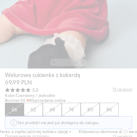
Welurowa sukienka z kokardą
69,99 PLN
Średnia ocena:
13
recenzji
5.0
Kolor:
Czerwony / jednolite
Rozmiar:
56
Wyprzedane online
56
62
68
74
80
86
Ten produkt nie jest już dostępny do zakupu.
az, a zapłać później wybierz opcję +
Klubowiczu darmowa dostawa od 1
Dopasowanie rozmiaru
13
recenzji