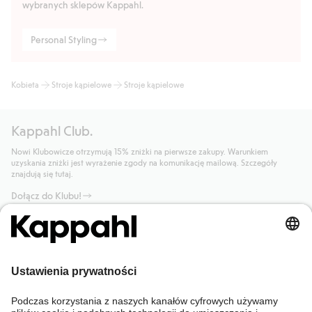
wybranych sklepów Kappahl.
Personal Styling
Kobieta
Stroje kąpielowe
Stroje kąpielowe
Kappahl Club.
Nowi Klubowicze otrzymują 15% zniżki na pierwsze zakupy. Warunkiem
uzyskania zniżki jest wyrażenie zgody na komunikację mailową. Szczegóły
znajdują się tutaj.
Dołącz do Klubu!