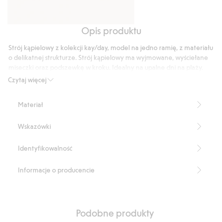
Opis produktu
Bransoletka
Bransoletka
o
o
Strój kąpielowy z kolekcji kay/day, model na jedno ramię, z materiału
wyglądzie
wyglądzie
o delikatnej strukturze. Strój kąpielowy ma wyjmowane, wyściełane
marmuru
marmuru
miseczki oraz podszewkę w kroku. Idealny na upalne dni na plaży.
Model na jedno ramię
Czytaj więcej
Delikatna struktura
Wyściełane miseczki
Materiał
Wyjmowana wyściółka
Wyściółka w kroku
Wskazówki
Produkt zawiera 89% poliamidu z odzysku
Numer artykułu
:
946467
Identyfikowalność
Blended Recycled Polyamide
Informacje o producencie
Podobne produkty