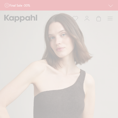
Final Sale -30%
Ważne przy zakupie min. 2 sztuk produktów włączonych w ofertę, również z
działu outlet do 10.8 w sklepach Kappahl i Newbie oraz na kappahl.com. Ofert
nie łączymy
Kobieta
Mężczyzna
Dziecko
Niemowlę
Newbie