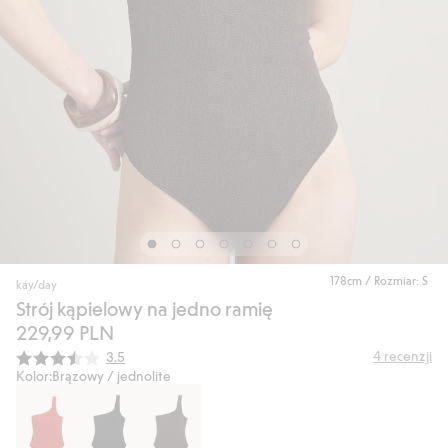
178cm / Rozmiar: S
kay/day
Strój kąpielowy na jedno ramię
229,99 PLN
Średnia ocena:
4
recenzji
3.5
Kolor:
Brązowy / jednolite