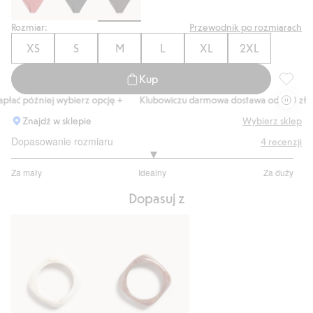
Rozmiar:
Przewodnik po rozmiarach
XS
S
M
L
XL
2XL
Kup
Strój k
ać później wybierz opcję +
Klubowiczu darmowa dostawa od 150 zł
K
Znajdź w sklepie
Wybierz sklep
Dopasowanie rozmiaru
4
recenzji
3
Za mały
Idealny
Za duży
na
Na
5
Dopasuj z
podstawie
4
głosów