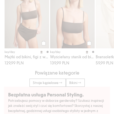
Kup
Kup
kay/day
kay/day
Majtki od bikini, figi z wywijanym pasem
Wyściełany stanik od bikini typu bandeau
129,99 PLN
139,99 PLN
59,99 PLN
Powiązane kategorie
Stroje kąpielowe
Bikini
Bezpłatna usługa Personal Styling.
Potrzebujesz pomocy w doborze garderoby? Szukasz inspiracji
jak znaleźć swój styl i czuć się komfortowo? Skorzystaj z naszej
bezpłatnej, godzinnej usługi osobistego stylisty w jednym z