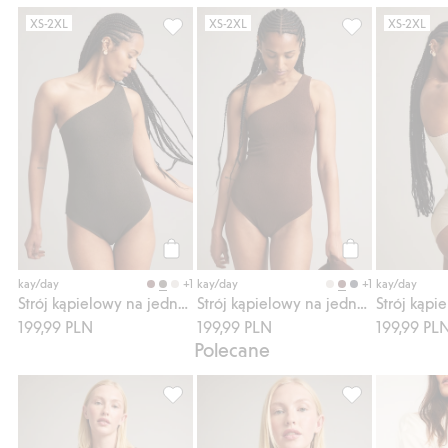
XS-2XL
XS-2XL
XS-2XL
Strój kąpielowy na jedno ramię, Dodaj do l
Strój kąpielowy
Kup
Kup
+1
+1
kay/day
kay/day
kay/day
Strój kąpielowy na jedno ramię
Strój kąpielowy na jedno ramię
199,99 PLN
199,99 PLN
199,99 PL
Polecane
Majtki od bikini, figi z wywijanym pasem, 
Wyściełany stan