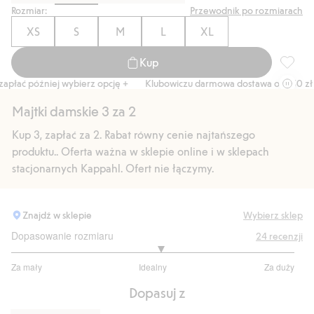
Rozmiar:
Przewodnik po rozmiarach
XS
S
M
L
XL
Kup
Biodrów
łać później wybierz opcję +
Klubowiczu darmowa dostawa od 150 zł
Majtki damskie 3 za 2
Kup 3, zapłać za 2. Rabat równy cenie najtańszego
produktu.. Oferta ważna w sklepie online i w sklepach
stacjonarnych Kappahl. Ofert nie łączymy.
Znajdź w sklepie
Wybierz sklep
Dopasowanie rozmiaru
24
recenzji
3.105263157894737
Za mały
Idealny
Za duży
na
Na
5
Dopasuj z
podstawie
19