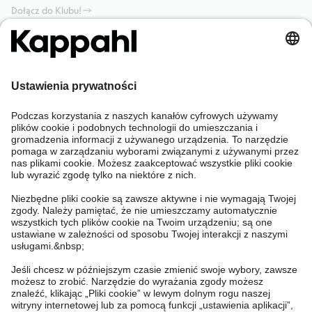
Dołącz do Klubu!
Potrzebujesz pomocy?
Sklep internetowy
Kappahl Club
Częste pytania
Mój profil
O nas
Twoje zamówienie
Kappahl Club
O Kappahl Group
Warunki i zasady
Skontaktuj się z nami
Warunki członkostwa
Zrównoważony rozwój
Ogólne warunki zakupu
Więcej od nas
Znajdź sklep
Praca u nas