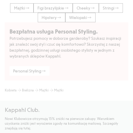
Majtki
Figi brazylijskie
Cheeky
Stringi
Hipstery
Wielopaki
Bezpłatna usługa Personal Styling.
Potrzebujesz pomocy w doborze garderoby? Szukasz inspiracji
jak znaleźć swój styl i czuć się komfortowo? Skorzystaj z naszej
bezpłatnej, godzinnej usługi osobistego stylisty w jednym z
wybranych sklepów Kappahl.
Personal Styling
Kobieta
Bielizna
Majtki
Majtki
Kappahl Club.
Nowi Klubowicze otrzymują 15% zniżki na pierwsze zakupy. Warunkiem
uzyskania zniżki jest wyrażenie zgody na komunikację mailową. Szczegóły
znajdują się tutaj.