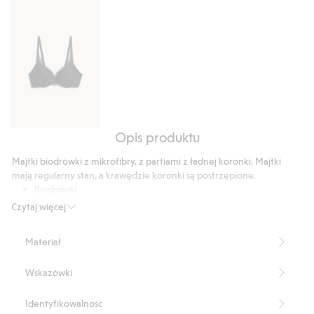
głosów
Opis produktu
Stanik
push
Majtki biodrówki z mikrofibry, z partiami z ładnej koronki. Majtki
up
mają regularny stan, a krawędzie koronki są postrzępione.
z
Biodrówki
koronki
Koronkowe detale
Czytaj więcej
Regularny stan
Produkt zawiera 75% poliamidu z odzysku.
Materiał
Numer artykułu
:
475582
Blended Recycled Polyamide
Wskazówki
Identyfikowalność