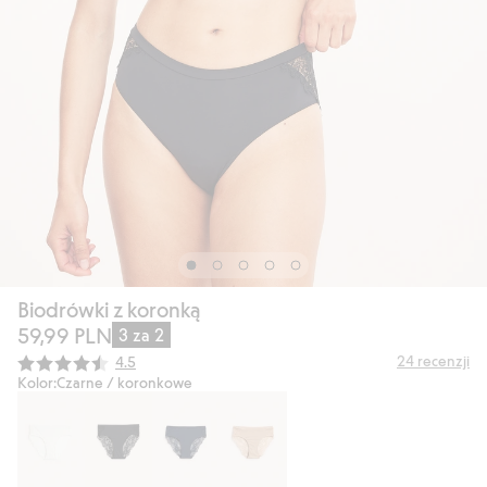
Biodrówki z koronką
59,99 PLN
3 za 2
Średnia ocena:
24
recenzji
4.5
Kolor:
Czarne / koronkowe