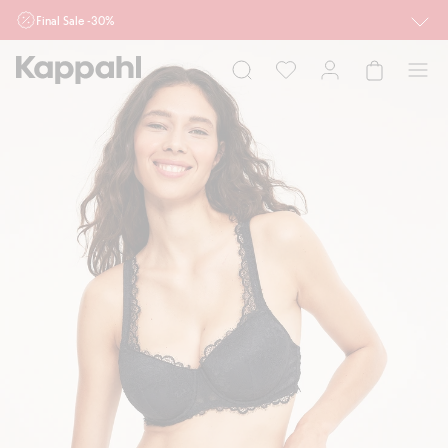
Final Sale -30%
Ważne przy zakupie min. 2 sztuk produktów włączonych w ofertę, również z
działu outlet do 10.8 w sklepach Kappahl i Newbie oraz na kappahl.com. Ofert
nie łączymy
Kobieta
Mężczyzna
Dziecko
Niemowlę
Newbie