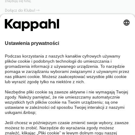
znajdują się tutaj.
Dołącz do Klubu!
Potrzebujesz pomocy?
Sklep internetowy
Kappahl Club
Częste pytania
Mój profil
O nas
Twoje zamówienie
Kappahl Club
O Kappahl Group
Warunki i zasady
Skontaktuj się z nami
Warunki członkostwa
Zrównoważony rozwój
Ogólne warunki zakupu
Więcej od nas