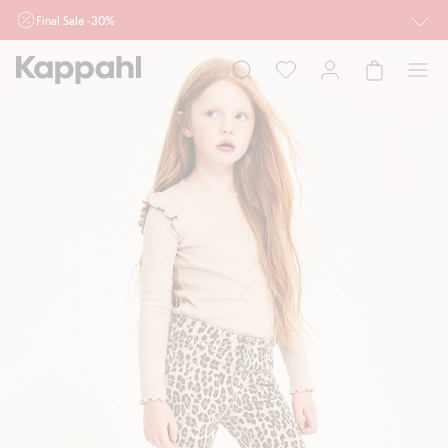
Final Sale -30%
Ważne przy zakupie min. 2 sztuk produktów włączonych w ofertę, również z
działu outlet do 10.8 w sklepach Kappahl i Newbie oraz na kappahl.com. Ofert
nie łączymy
Kobieta
Mężczyzna
Dziecko
Niemowlę
Newbie