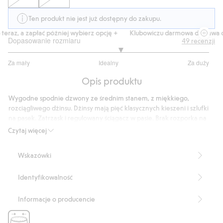
Ten produkt nie jest już dostępny do zakupu.
eraz, a zapłać później wybierz opcję +
Klubowiczu darmowa dostawa od
Dopasowanie rozmiaru
49
recenzji
3.238095238095238
Za mały
Idealny
Za duży
na
Na
5
Opis produktu
podstawie
42
Wygodne spodnie dzwony ze średnim stanem, z miękkiego,
głosów
rozciągliwego dżinsu. Dżinsy mają pięć klasycznych kieszeni i szlufki
na pasek. Zatrzask i regulowany ściągacz w pasie. Brak rozporka na
zamek błyskawiczny. Wzór w cętki lamparta.
Czytaj więcej
Zatrzask
Regulowany ściągacz w pasie
Wskazówki
Dzwony
Pięć kieszeni
Identyfikowalność
Numer artykułu
:
458513
Informacje o producencie