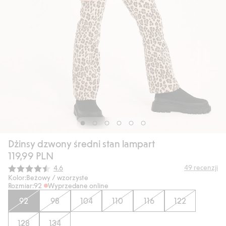
Dżinsy dzwony średni stan lampart
119,99 PLN
Średnia ocena:
49
recenzji
4.6
Kolor:
Beżowy / wzorzyste
Rozmiar:
92
Wyprzedane online
92
98
104
110
116
122
128
134