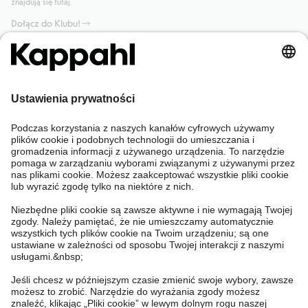
znajdują się tutaj.
Dołącz do Klubu!
Potrzebujesz pomocy?
Sklep internetowy
Kappahl Club
Częste pytania
Mój profil
O nas
Twoje zamówienie
Kappahl Club
O Kappahl Group
Warunki i zasady
Skontaktuj się z nami
Warunki członkostwa
Zrównoważony rozwój
Ogólne warunki zakupu
Więcej od nas