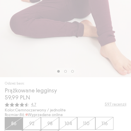
Odzież basic
Prążkowane legginsy
59,99 PLN
Średnia ocena:
597
recenzji
4.7
Kolor:
Ciemnoczerwony / jednolite
Rozmiar:
86
Wyprzedane online
86
92
98
104
110
116