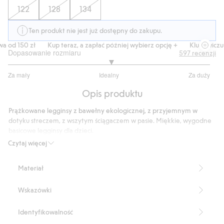
122
128
134
Ten produkt nie jest już dostępny do zakupu.
od 150 zł
Kup teraz, a zapłać później wybierz opcję +
Klubowiczu d
Dopasowanie rozmiaru
597
recenzji
3.039506172839506
Za mały
Idealny
Za duży
na
Na
5
Opis produktu
podstawie
405
Prążkowane legginsy z bawełny ekologicznej, z przyjemnym w
głosów
dotyku streczem, z wszytym ściągaczem w pasie. Miękkie, wygodne
basicowe legginsy dla dzieci.
Produkt zawiera 95% bawełny ekologicznej.
Czytaj więcej
Numer artykułu
:
466227
Organic cotton In-conversion- GOTS
Materiał
Wskazówki
Identyfikowalność