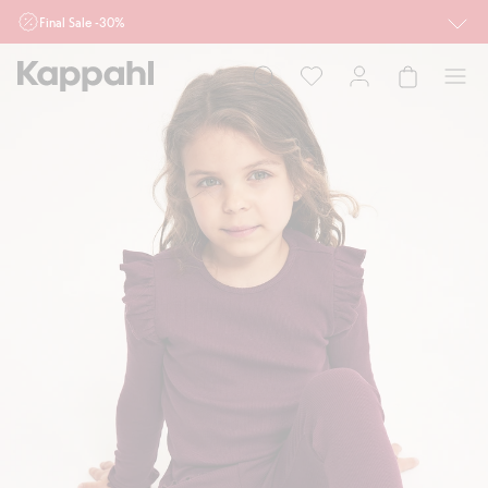
Final Sale -30%
Ważne przy zakupie min. 2 sztuk produktów włączonych w ofertę, również z
działu outlet do 10.8 w sklepach Kappahl i Newbie oraz na kappahl.com. Ofert
nie łączymy
Kobieta
Mężczyzna
Dziecko
Niemowlę
Newbie