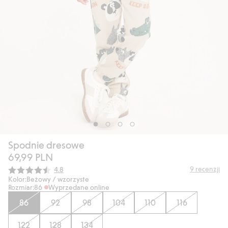
Spodnie dresowe
69,99 PLN
Średnia ocena:
9
recenzji
4.8
Kolor:
Beżowy / wzorzyste
Rozmiar:
86
Wyprzedane online
86
92
98
104
110
116
122
128
134