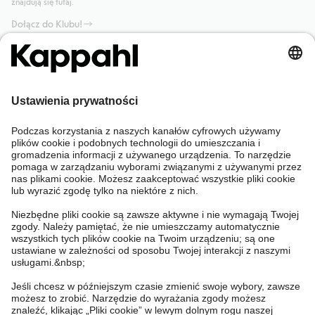
znajdują się tutaj.
Dołącz do Klubu!
Potrzebujesz pomocy?
Sklep internetowy
Kappahl Club
Częste pytania
Mój profil
O nas
Twoje zamówienie
Kappahl Club
O Kappahl Group
Warunki i zasady
Skontaktuj się z nami
Warunki członkostwa
Zrównoważony rozwój
Ogólne warunki zakupu
Więcej od nas