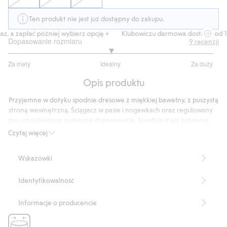
Ten produkt nie jest już dostępny do zakupu.
, a zapłać później wybierz opcję +
Klubowiczu darmowa dostawa od 15
Dopasowanie rozmiaru
9
recenzji
3
Za mały
Idealny
Za duży
na
Na
5
Opis produktu
podstawie
8
Przyjemne w dotyku spodnie dresowe z miękkiej bawełny, z puszystą
głosów
stroną wewnętrzną. Ściągacz w pasie i nogawkach oraz regulowany
pas umożliwiający najlepsze dopasowanie. Spodnie mają zabawne
motywy zwierząt i kieszenie boczne.
Czytaj więcej
Numer artykułu
:
499186
Wskazówki
Identyfikowalność
Informacje o producencie