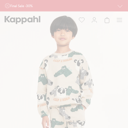
Final Sale -30%
Ważne przy zakupie min. 2 sztuk produktów włączonych w ofertę, również z
działu outlet do 10.8 w sklepach Kappahl i Newbie oraz na kappahl.com. Ofert
nie łączymy
Kobieta
Mężczyzna
Dziecko
Niemowlę
Newbie