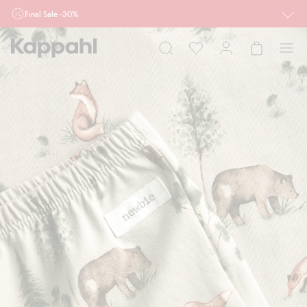
Final Sale -30%
Ważne przy zakupie min. 2 sztuk produktów włączonych w ofertę, również z
działu outlet do 10.8 w sklepach Kappahl i Newbie oraz na kappahl.com. Ofert
nie łączymy
Kobieta
Mężczyzna
Dziecko
Niemowlę
Newbie