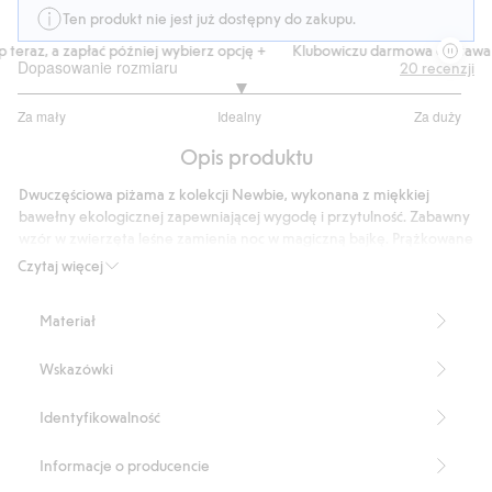
Ten produkt nie jest już dostępny do zakupu.
eraz, a zapłać później wybierz opcję +
Klubowiczu darmowa dostawa od 
Dopasowanie rozmiaru
20
recenzji
3
Za mały
Idealny
Za duży
na
Na
5
Opis produktu
podstawie
15
Dwuczęściowa piżama z kolekcji Newbie, wykonana z miękkiej
głosów
bawełny ekologicznej zapewniającej wygodę i przytulność. Zabawny
wzór w zwierzęta leśne zamienia noc w magiczną bajkę. Prążkowane
krawędzie przy szyi, rękawach i nogawkach zapewniają wygodę
Czytaj więcej
noszenia, a klasyczna etykieta Newbie jest ładnym detalem
dopełniającym projekt.
Materiał
Produkt zawiera 100% bawełny ekologicznej.
Numer artykułu
:
493049
Wskazówki
Organic cotton- GOTS
Identyfikowalność
Informacje o producencie