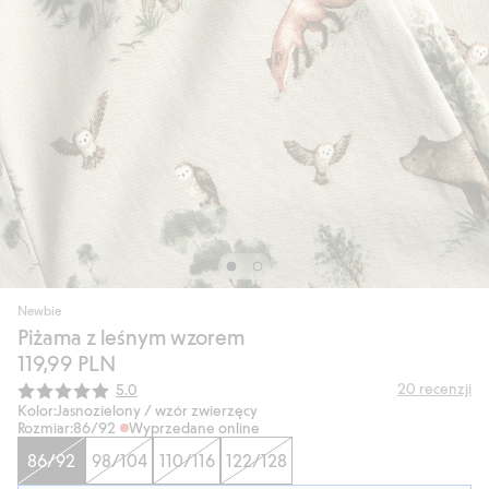
Newbie
Piżama z leśnym wzorem
119,99 PLN
Średnia ocena:
20
recenzji
5.0
Kolor:
Jasnozielony / wzór zwierzęcy
Rozmiar:
86/92
Wyprzedane online
86/92
98/104
110/116
122/128