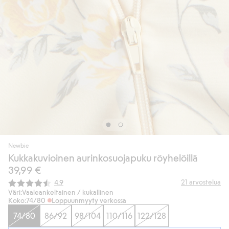
Newbie
Kukkakuvioinen aurinkosuojapuku röyhelöillä
39,99 €
Keskimääräinen luokitus:
21
arvostelua
4.9
Väri:
Vaaleankeltainen / kukallinen
Koko:
74/80
Loppuunmyyty verkossa
74/80
86/92
98/104
110/116
122/128