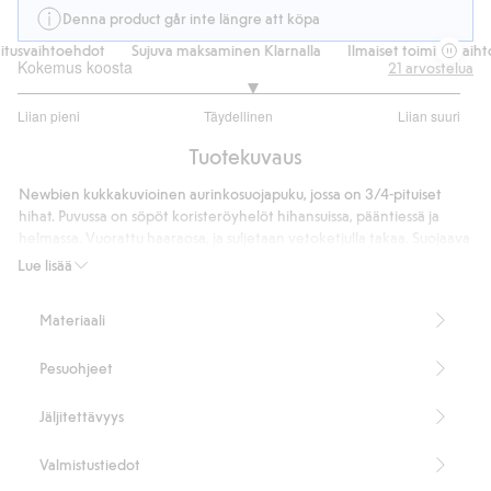
Denna product går inte längre att köpa
usvaihtoehdot
Sujuva maksaminen Klarnalla
Ilmaiset toimitusvaihtoe
Kokemus koosta
21
arvostelua
3.111111111111111
Liian pieni
Täydellinen
Liian suuri
/
Perustuu
5
Tuotekuvaus
18
ääneen
Newbien kukkakuvioinen aurinkosuojapuku, jossa on 3/4-pituiset
hihat. Puvussa on söpöt koristeröyhelöt hihansuissa, pääntiessä ja
helmassa. Vuorattu haaraosa, ja suljetaan vetoketjulla takaa. Suojaava
uimapuku lapsellesi ja vauvallesi. Täydellinen pitkiin aurinkoisiin päiviin
Lue lisää
rannalla.
Suojaa UVA- ja UVB-säteiltä.
Materiaali
UPF +50 UV-suoja
Sisältää 82 % kierrätettyä polyesteriä.
Pesuohjeet
Tuotenumero
:
416164
Kierrätettyä polyesteria sisältävä sekoitekangas
Jäljitettävyys
Valmistustiedot