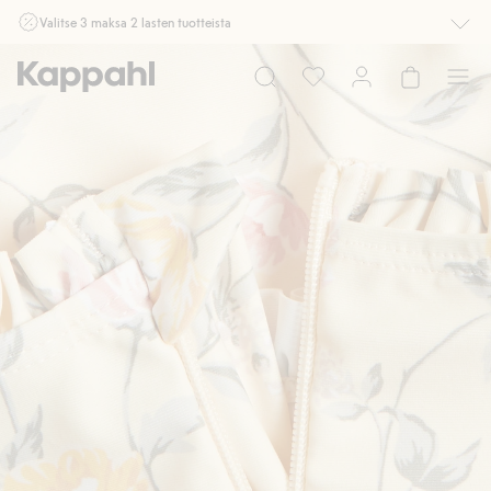
Valitse 3 maksa 2 lasten tuotteista
Ei Newbie. Ostaessasi 2 tuotetta tai enemmän. Voimassa 3-16.8. asti
myymälässä ja verkossa. Ei voi yhdistää muihin alennuksiin tai tarjouksiin.
Osta nyt