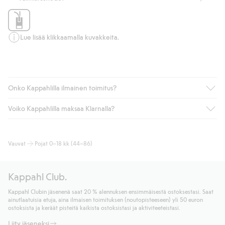
Lue lisää klikkaamalla kuvakkeita.
Onko Kappahlilla ilmainen toimitus?
Voiko Kappahlilla maksaa Klarnalla?
Jos olet Kappahl Clubin jäsen, saat aina ilmaisen toimituksen
myymälään tai yli 50 euron ostoksiin, kun valitset toimituksen
noutopisteeseen tai pakettiautomaattiin (ei koske
Kyllä. Yhteistyössä Klarnan kanssa tarjoamme sujuvat
Vauvat
Pojat 0–18 kk (44–86)
kotiinkuljetusta). Toimituskulut poistuvat automaattisesti, kun
maksutavat, kuten laskun, sekä muita maksuvaihtoehtoja.
olet kirjautunut sisään ja tunnistautunut jäseneksi.
Kassalla annettujen tietojen myötä hyväksyt Klarnan ehdot.
Muussa tapauksessa toimitus maksaa 4,99 € PostNordin
Klikkaamalla “Maksa tilaus” hyväksyt Kappahlin yleiset ehdot.
Kappahl Club.
noutopisteeseen tai pakettiautomaattiin ja PostNordin
Lisätietoja Klarnan maksuehdoista
(ulkoinen linkki).
kotiinkuljetuksella 6,99 €, riippumatta ostosummasta.
Kappahl Clubin jäsenenä saat 20 % alennuksen ensimmäisestä ostoksestasi. Saat
Lue lisää
ainutlaatuisia etuja, aina ilmaisen toimituksen (noutopisteeseen) yli 50 euron
Lue lisää
ostoksista ja keräät pisteitä kaikista ostoksistasi ja aktiviteeteistasi.
Liity jäseneksi