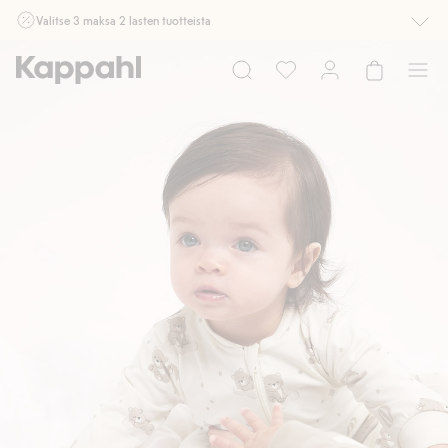
Valitse 3 maksa 2 lasten tuotteista
Ei Newbie. Ostaessasi 2 tuotetta tai enemmän. Voimassa 3-16.8. asti
myymälässä ja verkossa. Ei voi yhdistää muihin alennuksiin tai tarjouksiin.
Osta nyt