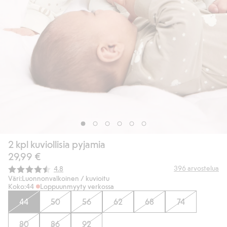
2 kpl kuviollisia pyjamia
29,99 €
Keskimääräinen luokitus:
396
arvostelua
4.8
Väri:
Luonnonvalkoinen / kuvioitu
Koko:
44
Loppuunmyyty verkossa
44
50
56
62
68
74
80
86
92