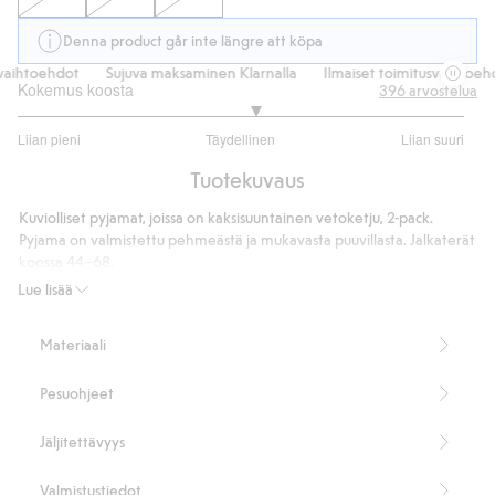
Denna product går inte längre att köpa
aihtoehdot
Sujuva maksaminen Klarnalla
Ilmaiset toimitusvaihtoehdo
Kokemus koosta
396
arvostelua
3.123376623376624
Liian pieni
Täydellinen
Liian suuri
/
Perustuu
5
Tuotekuvaus
308
ääneen
Kuviolliset pyjamat, joissa on kaksisuuntainen vetoketju, 2-pack.
Pyjama on valmistettu pehmeästä ja mukavasta puuvillasta. Jalkaterät
koossa 44–68.
Sisältää 95 % luomupuuvillaa.
Lue lisää
Tuotenumero
:
363853
Cotton in conversion -ohjelman luomupuuvilla – GOTS
Materiaali
Pesuohjeet
Jäljitettävyys
Valmistustiedot