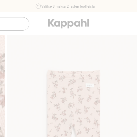
Valitse 3 maksa 2 lasten tuotteista
Ei Newbie. Ostaessasi 2 tuotetta tai enemmän. Voimassa 3-
16.8. asti myymälässä ja verkossa. Ei voi yhdistää muihin
alennuksiin tai tarjouksiin.
Osta nyt
Sujuva maksaminen Klarnalla
Ilmaiset toimitu