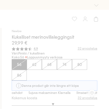
Newbie
Kukalliset merinovillaleggingsit
29,99 €
Keskimääräinen luokitus:
32
arvostelua
4.9
Väri:
Pinkki / kukallinen
Koko:
56
Loppuunmyyty verkossa
56
62
68
74
80
86
Denna product går inte längre att köpa
svaihtoehdot
Sujuva maksaminen Klarnalla
Ilmaiset toimitusvaihtoeh
Kokemus koosta
32
arvostelua
3