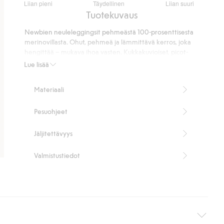
Liian pieni
Täydellinen
Liian suuri
/
Perustuu
Tuotekuvaus
5
26
Newbien neuleleggingsit pehmeästä 100-prosenttisesta
ääneen
merinovillasta. Ohut, pehmeä ja lämmittävä kerros, joka
hengittää – mukava ihoa vasten. Kukkakuvioiset, picot-
tikkaukset lahkeensuissa ja pehmeä joustava
Lue lisää
vyötärönauha. Vastaava vaate on saatavana sisaruksille
ajattoman ja mukavan yhteisen tyylin luomiseksi.
Materiaali
Sisältää 100 % sertifioitua villaa.
Tuotenumero
:
469395
Pesuohjeet
RWS-sertifioitu villa
Jäljitettävyys
Valmistustiedot