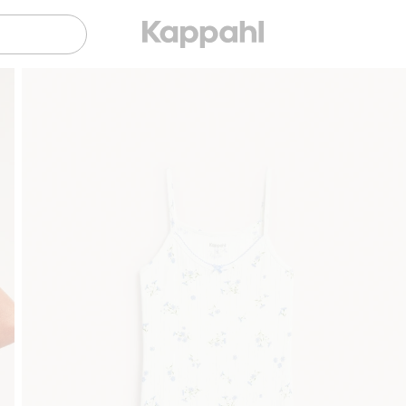
Sujuva maksaminen Klarnalla
Ilmaiset toimitusvaihtoe