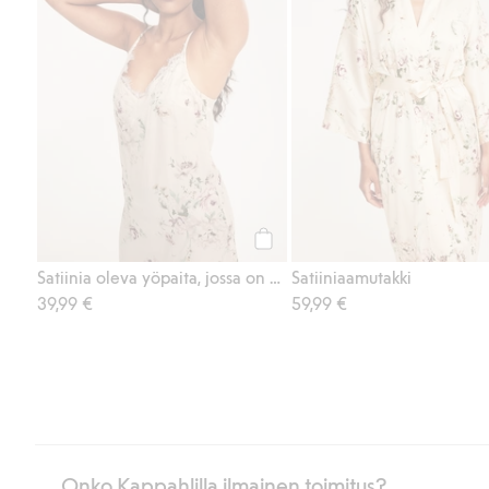
Osta
Satiinia oleva yöpaita, jossa on pitsireuna
Satiiniaamutakki
39,99 €
59,99 €
Onko Kappahlilla ilmainen toimitus?