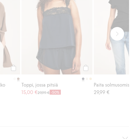
Osta
Osta
kko
Toppi, jossa pitsiä
Paita solmusomisteel
15,00 €
29,99 €
-50%
29,99 €