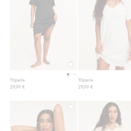
Osta
Yöpaita
Yöpaita
29,99 €
29,99 €
Satiinia oleva yöpaita, jossa on 