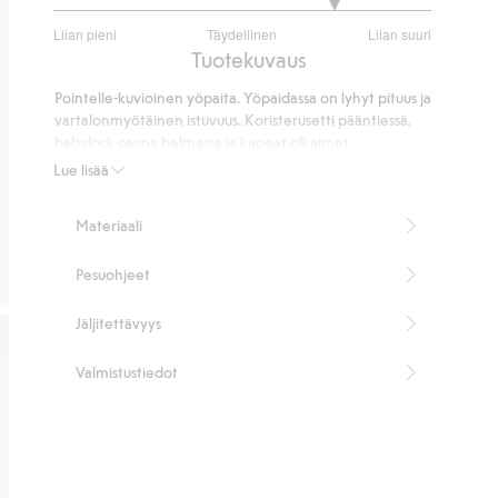
4
Liian pieni
Täydellinen
Liian suuri
/
Perustuu
Tuotekuvaus
5
6
Pointelle-kuvioinen yöpaita. Yöpaidassa on lyhyt pituus ja
ääneen
vartalonmyötäinen istuvuus. Koristerusetti pääntiessä,
babylock-reuna helmassa ja kapeat olkaimet.
Vartalonmyötäinen istuvuus
Lue lisää
Pituus 76 cm koossa S.
Tuotenumero
:
901421
Materiaali
Pesuohjeet
Jäljitettävyys
Valmistustiedot