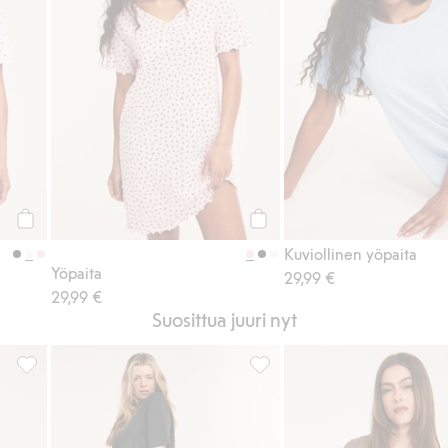
Osta
Osta
Kuviollinen yöpaita
Yöpaita
29,99 €
29,99 €
Suosittua juuri nyt
pitsireuna, Lisää suosikkeihin
Satiiniaamutakki, Lisää suosikkeihin
Regular-mallinen puuvilla-t-pa