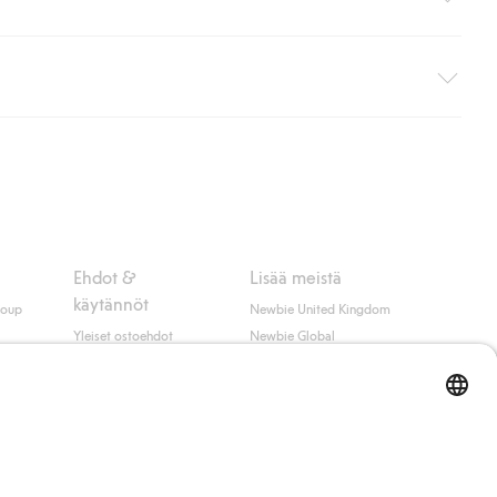
i pakettiautomaattiin (ei koske kotiinkuljetusta). Toimituskulut
ippumatta ostosummasta.
 myötä hyväksyt Klarnan ehdot.
Ehdot &
Lisää meistä
käytännöt
roup
Newbie United Kingdom
Yleiset ostoehdot
Newbie Global
Tietosuojaseloste
Affiliate
t
Evästekäytäntö
Opiskelija-alennus
Ehdot #YesKappahl
#YesNewbie