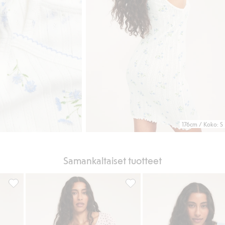
176cm / Koko: S
Samankaltaiset tuotteet
Yöpaita, Lisää suosikkeihin
Yöpaita, Lisää suosikkeihin