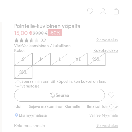
Pointelle-kuvioinen yöpaita
15,00 €
-50%
29,99 €
Keskimääräinen luokitus:
9
arvostelua
3.9
Väri:
Vaaleansininen / kukallinen
Koko:
Kokotaulukko
S
M
L
XL
2XL
3XL
Seuraa, niin saat sähköpostin, kun kokosi on taas
varastossa.
Seuraa
Pointelle-ku
hdot
Sujuva maksaminen Klarnalla
Ilmaiset toimitusvaihtoehdot
S
Etsi myymälässä
Valitse Myymälä
Kokemus koosta
9
arvostelua