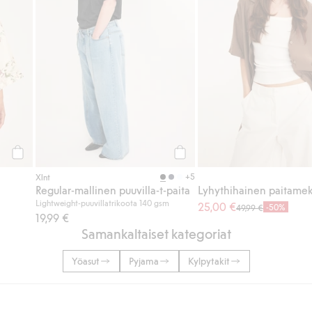
Osta
Osta
+5
Xlnt
Regular-mallinen puuvilla-t-paita
Lyhythihainen paitame
Lightweight-puuvillatrikoota 140 gsm
25,00 €
-50%
49,99 €
19,99 €
Samankaltaiset kategoriat
Yöasut
Pyjama
Kylpytakit