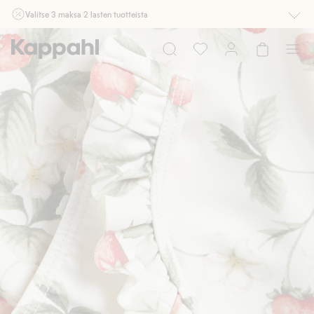
Valitse 3 maksa 2 lasten tuotteista
Ei Newbie. Ostaessasi 2 tuotetta tai enemmän. Voimassa 3-16.8. asti
myymälässä ja verkossa. Ei voi yhdistää muihin alennuksiin tai tarjouksiin.
Osta nyt