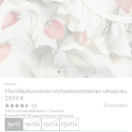
Newbie
Mansikkakuvioinen röyhelösomisteinen uimapuku
29,99 €
Keskimääräinen luokitus:
39
arvostelua
4.8
Väri:
Luonnonvalkoinen / kuvioitu
Koko:
86/92
Loppuunmyyty verkossa
86/92
98/104
110/116
122/128