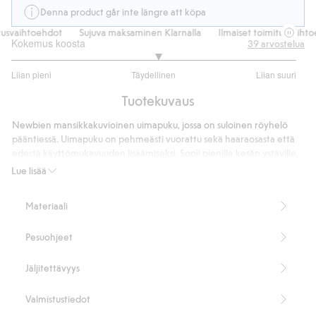
Denna product går inte längre att köpa
svaihtoehdot
Sujuva maksaminen Klarnalla
Ilmaiset toimitusvaihtoeh
Kokemus koosta
39
arvostelua
3.054054054054054
Liian pieni
Täydellinen
Liian suuri
/
Perustuu
5
Tuotekuvaus
37
ääneen
Newbien mansikkakuvioinen uimapuku, jossa on suloinen röyhelö
pääntiessä. Uimapuku on pehmeästi vuorattu sekä haaraosasta että
edestä käyttömukavuuden lisäämiseksi. Sopii pienille kesän ystäville,
jotka haluavat nauttia aurinkoisista päivistä. Vastaavanlainen malli on
Lue lisää
saatavana myös äidille ja sisaruksille.
Sisältää 82 % kierrätettyä polyesteriä.
Materiaali
Tuotenumero
:
430488
Kierrätettyä polyesteria sisältävä sekoitekangas
Pesuohjeet
Jäljitettävyys
Valmistustiedot