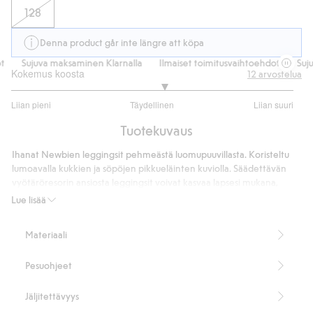
128
Denna product går inte längre att köpa
Sujuva maksaminen Klarnalla
Ilmaiset toimitusvaihtoehdot
Sujuv
Kokemus koosta
12
arvostelua
3.166666666666667
Liian pieni
Täydellinen
Liian suuri
/
Perustuu
5
Tuotekuvaus
12
ääneen
Ihanat Newbien leggingsit pehmeästä luomupuuvillasta. Koristeltu
lumoavalla kukkien ja söpöjen pikkueläinten kuviolla. Säädettävän
vyötäröresorin ansiosta leggingsit voivat kasvaa lapsesi mukana,
samalla kun lahkeensuiden picot-saumat lisäävät hienon
Lue lisää
loppusilauksen. Sopii yhdistettäväksi yhteensopivan yläosan ja
sisarusten kanssa viehättävän lookin luomiseksi.
Materiaali
Sisältää 95 % luomupuuvillaa.
Tuotenumero
:
468355
Pesuohjeet
Luomupuuvilla – GOTS
Jäljitettävyys