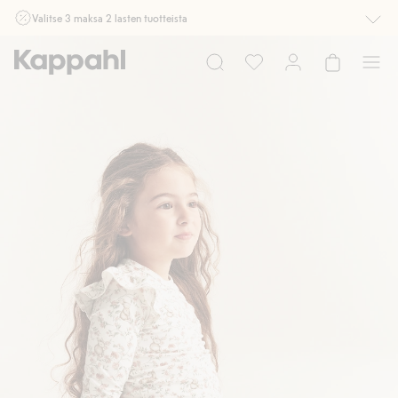
Valitse 3 maksa 2 lasten tuotteista
Ei Newbie. Ostaessasi 2 tuotetta tai enemmän. Voimassa 3-16.8. asti
myymälässä ja verkossa. Ei voi yhdistää muihin alennuksiin tai tarjouksiin.
Osta nyt