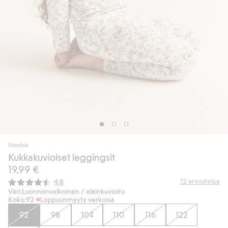
Newbie
Kukkakuvioiset leggingsit
19,99 €
Keskimääräinen luokitus:
12
arvostelua
4.8
Väri:
Luonnonvalkoinen / eläinkuvioitu
Koko:
92
Loppuunmyyty verkossa
92
98
104
110
116
122