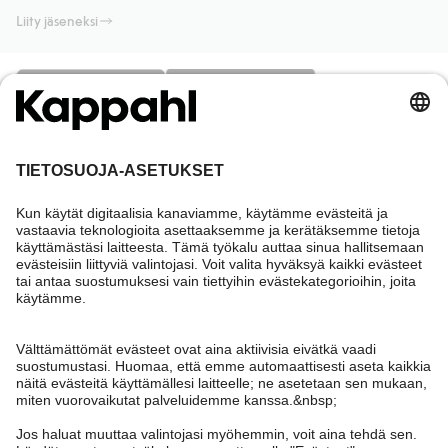
Liity jäseneksi
Tarvitsetko apua?
Asiakaspalvelu
Kappahl Club
Usein kysyttyä
Kirjaudu sisään
Meistä
Tilaus
Kappahl Club
Tietoa Kappahl Group
Ehdot & käytännöt
Ota yhteyttä
Jäsenyysehdot
Kestävä kehitys
Yleiset ostoehdot
Lisää meistä
Hae myymälä