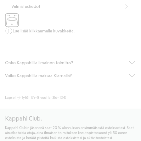
Valmistustiedot
Lue lisää klikkaamalla kuvakkeita.
Onko Kappahlilla ilmainen toimitus?
Voiko Kappahlilla maksaa Klarnalla?
Jos olet Kappahl Clubin jäsen, saat aina ilmaisen toimituksen
myymälään tai yli 50 euron ostoksiin, kun valitset toimituksen
noutopisteeseen tai pakettiautomaattiin (ei koske
Kyllä. Yhteistyössä Klarnan kanssa tarjoamme sujuvat
Lapset
Tytöt 1½–8 vuotta (86–134)
kotiinkuljetusta). Toimituskulut poistuvat automaattisesti, kun
maksutavat, kuten laskun, sekä muita maksuvaihtoehtoja.
olet kirjautunut sisään ja tunnistautunut jäseneksi.
Kassalla annettujen tietojen myötä hyväksyt Klarnan ehdot.
Muussa tapauksessa toimitus maksaa 4,99 € PostNordin
Klikkaamalla “Maksa tilaus” hyväksyt Kappahlin yleiset ehdot.
Kappahl Club.
noutopisteeseen tai pakettiautomaattiin ja PostNordin
Lisätietoja Klarnan maksuehdoista
(ulkoinen linkki).
kotiinkuljetuksella 6,99 €, riippumatta ostosummasta.
Kappahl Clubin jäsenenä saat 20 % alennuksen ensimmäisestä ostoksestasi. Saat
Lue lisää
ainutlaatuisia etuja, aina ilmaisen toimituksen (noutopisteeseen) yli 50 euron
Lue lisää
ostoksista ja keräät pisteitä kaikista ostoksistasi ja aktiviteeteistasi.