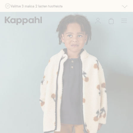
Valitse 3 maksa 2 lasten tuotteista
Ei Newbie. Ostaessasi 2 tuotetta tai enemmän. Voimassa 3-16.8. asti
myymälässä ja verkossa. Ei voi yhdistää muihin alennuksiin tai tarjouksiin.
Osta nyt