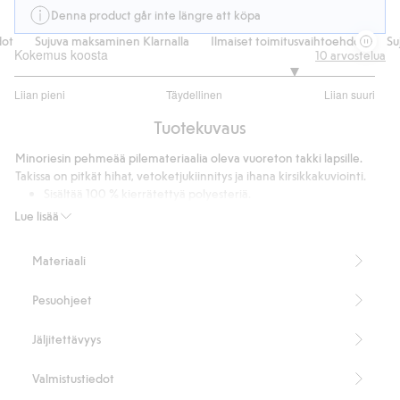
Denna product går inte längre att köpa
Sujuva maksaminen Klarnalla
Ilmaiset toimitusvaihtoehdot
Suju
Kokemus koosta
10
arvostelua
4.111111111111111
Liian pieni
Täydellinen
Liian suuri
/
Perustuu
5
Tuotekuvaus
9
ääneen
Minoriesin pehmeää pilemateriaalia oleva vuoreton takki lapsille.
Takissa on pitkät hihat, vetoketjukiinnitys ja ihana kirsikkakuviointi.
Sisältää 100 % kierrätettyä polyesteriä.
Tuotenumero
:
451237
Lue lisää
Kierrätetty polyesteri
Materiaali
Pesuohjeet
Jäljitettävyys
Valmistustiedot