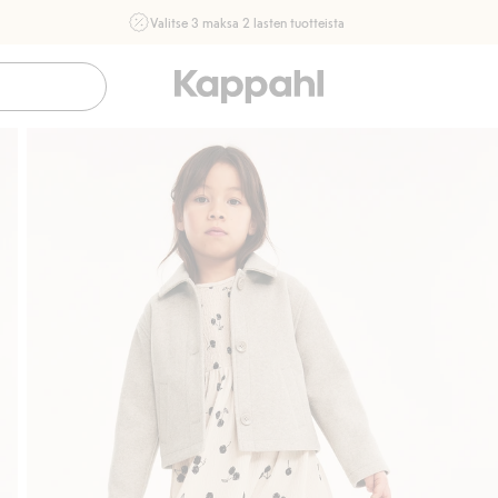
Valitse 3 maksa 2 lasten tuotteista
Ei Newbie. Ostaessasi 2 tuotetta tai enemmän. Voimassa 3-
16.8. asti myymälässä ja verkossa. Ei voi yhdistää muihin
alennuksiin tai tarjouksiin.
Osta nyt
Sujuva maksaminen Klarnalla
Ilmaiset toimitusva