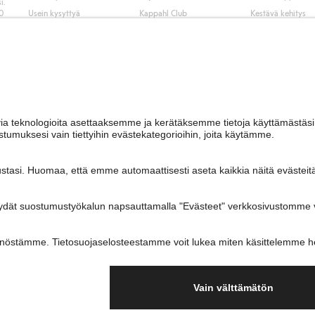
i.
50
Usein kysyttyä
Kappahl Club
Kestävä kehitys
Tilaus
Jäsenyysehdot
Tule meille töihin
Ota yhteyttä
Lehdistö & uutise
Hae myymälä
Saavutettavuus
Tarkista lahjakortin
saldo
Personal styling
Peru ostoksesi