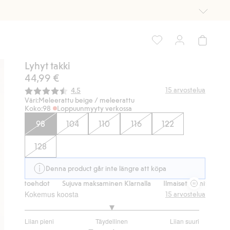
Lyhyt takki
44,99 €
Keskimääräinen luokitus:
15
arvostelua
4.5
Väri:
Meleerattu beige / meleerattu
Koko:
98
Loppuunmyyty verkossa
98
104
110
116
122
128
Denna product går inte längre att köpa
ihtoehdot
Sujuva maksaminen Klarnalla
Ilmaiset toimitusvaihtoehdot
Kokemus koosta
15
arvostelua
3
Liian pieni
Täydellinen
Liian suuri
/
Perustuu