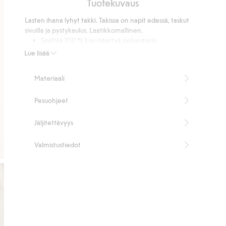
Tuotekuvaus
5
13
Lasten ihana lyhyt takki. Takissa on napit edessä, taskut
ääneen
sivuilla ja pystykaulus. Laatikkomallinen.
Sisältää 100 % kierrätettyä polyesteriä.
Tuotenumero
:
415877
Lue lisää
Kierrätetty polyesteri
Materiaali
Pesuohjeet
Jäljitettävyys
Valmistustiedot