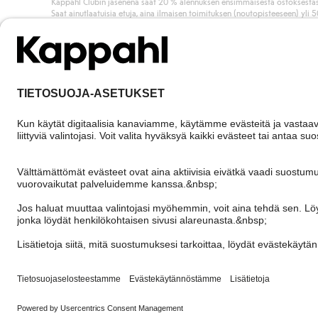
Kappahl Clubin jäsenenä saat 20 % alennuksen ensimmäisestä ostoksestas
Saat ainutlaatuisia etuja, aina ilmaisen toimituksen (noutopisteeseen) yli 
euron ostoksista ja keräät pisteitä kaikista ostoksistasi ja aktiviteeteistasi.
Liity jäseneksi
Finland
Vaihda maata
Cookies