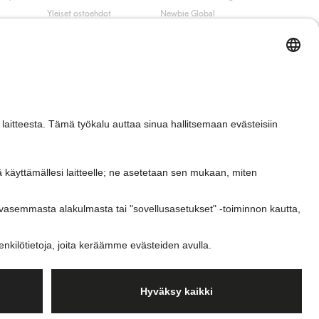
Yleiset ostoehdot
Newbie Global
Tietosuojaseloste
Affiliate
t
Evästekäytäntö
Opiskelija-alennus
Ehdot #YesKappahl
#YesNewbie