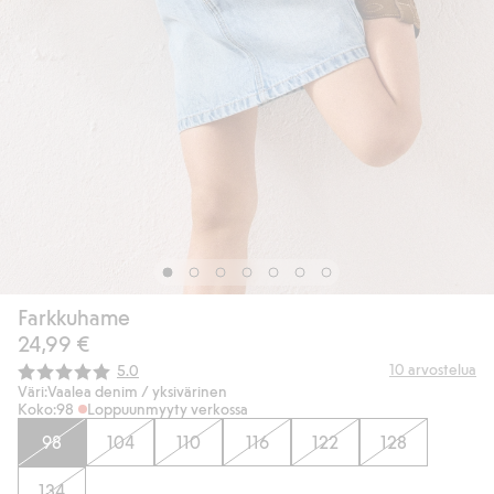
Farkkuhame
24,99 €
Keskimääräinen luokitus:
10
arvostelua
5.0
Väri:
Vaalea denim / yksivärinen
Koko:
98
Loppuunmyyty verkossa
98
104
110
116
122
128
134