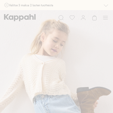
Valitse 3 maksa 2 lasten tuotteista
Ei Newbie. Ostaessasi 2 tuotetta tai enemmän. Voimassa 3-16.8. asti
myymälässä ja verkossa. Ei voi yhdistää muihin alennuksiin tai tarjouksiin.
Osta nyt