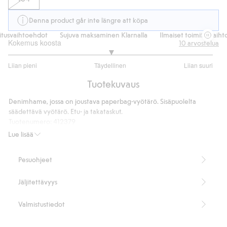
Denna product går inte längre att köpa
usvaihtoehdot
Sujuva maksaminen Klarnalla
Ilmaiset toimitusvaihtoe
Kokemus koosta
10
arvostelua
3
Liian pieni
Täydellinen
Liian suuri
/
Perustuu
5
Tuotekuvaus
8
ääneen
Denimhame, jossa on joustava paperbag-vyötärö. Sisäpuolelta
säädettävä vyötärö. Etu- ja takataskut.
Tuotenumero
:
412379
Lue lisää
Pesuohjeet
Jäljitettävyys
Valmistustiedot