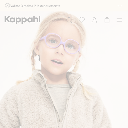
Valitse 3 maksa 2 lasten tuotteista
Ei Newbie. Ostaessasi 2 tuotetta tai enemmän. Voimassa 3-16.8. asti
myymälässä ja verkossa. Ei voi yhdistää muihin alennuksiin tai tarjouksiin.
Osta nyt