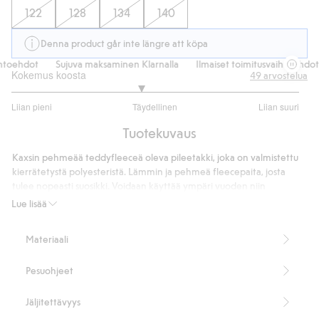
122
128
134
140
Denna product går inte längre att köpa
toehdot
Sujuva maksaminen Klarnalla
Ilmaiset toimitusvaihtoehdot
Kokemus koosta
49
arvostelua
2.794871794871795
Liian pieni
Täydellinen
Liian suuri
/
Perustuu
5
Tuotekuvaus
39
ääneen
Kaxsin pehmeää teddyfleeceä oleva pileetakki, joka on valmistettu
kierrätetystä polyesteristä. Lämmin ja pehmeä fleecepaita, josta
tulee nopeasti suosikki. Voidaan käyttää ympäri vuoden niin
päällysvaatteena kuin välikerroksena.
Lue lisää
Fleecetakissa on kätevä zip-in/zip-off-ominaisuus, jonka avulla se
Materiaali
voidaan kiinnittää Kaxs Proxtecin zip-in/zip-off-kuoritakkiin
(myydään erikseen). Säiden kylmetessä fleecetakin voi helposti
Pesuohjeet
kiinnittää kuoritakkiin lämmittäväksi fleecevuoreksi vetoketjun sekä
hihansuissa olevien kahden painonapin ja silmukan avulla.
Zip-in/zip-off-ominaisuuden ansiosta vaate voidaan kiinnittää
Jäljitettävyys
Kaxs Proxtecin zip-in/zip-off-kuoritakkiin (myydään erikseen).