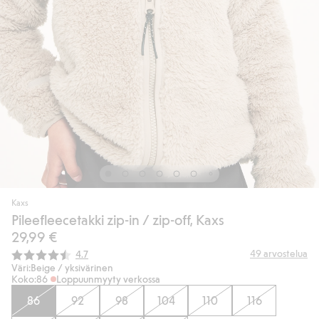
Kaxs
Pileefleecetakki zip-in / zip-off, Kaxs
29,99 €
Keskimääräinen luokitus:
49
arvostelua
4.7
Väri:
Beige / yksivärinen
Koko:
86
Loppuunmyyty verkossa
86
92
98
104
110
116