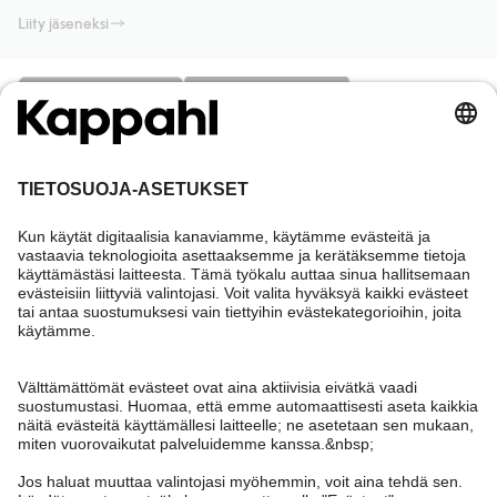
Liity jäseneksi
Tarvitsetko apua?
Asiakaspalvelu
Kappahl Club
Usein kysyttyä
Kirjaudu sisään
Meistä
Tilaus
Kappahl Club
Tietoa Kappahl Group
Ehdot & käytännöt
Ota yhteyttä
Jäsenyysehdot
Kestävä kehitys
Yleiset ostoehdot
Lisää meistä
Hae myymälä