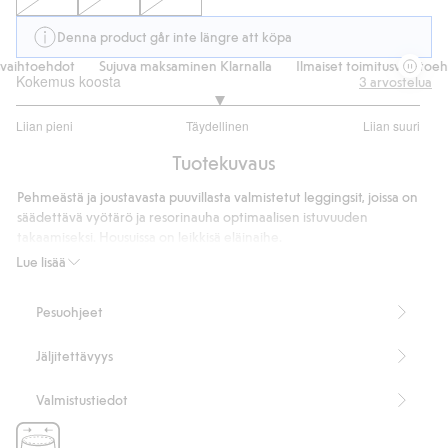
Denna product går inte längre att köpa
vaihtoehdot
Sujuva maksaminen Klarnalla
Ilmaiset toimitusvaihtoehd
Kokemus koosta
3
arvostelua
3
Liian pieni
Täydellinen
Liian suuri
/
Perustuu
5
Tuotekuvaus
3
ääneen
Pehmeästä ja joustavasta puuvillasta valmistetut leggingsit, joissa on
säädettävä vyötärö ja resorinauha optimaalisen istuvuuden
takaamiseksi. Housuissa on leikkisä eläinaihe.
Tuotenumero
:
488627
Lue lisää
Pesuohjeet
Jäljitettävyys
Valmistustiedot