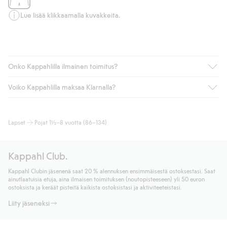
Lue lisää klikkaamalla kuvakkeita.
Onko Kappahlilla ilmainen toimitus?
Voiko Kappahlilla maksaa Klarnalla?
Jos olet Kappahl Clubin jäsen, saat aina ilmaisen toimituksen
myymälään tai yli 50 euron ostoksiin, kun valitset toimituksen
noutopisteeseen tai pakettiautomaattiin (ei koske
Kyllä. Yhteistyössä Klarnan kanssa tarjoamme sujuvat
Lapset
Pojat 1½–8 vuotta (86–134)
kotiinkuljetusta). Toimituskulut poistuvat automaattisesti, kun
maksutavat, kuten laskun, sekä muita maksuvaihtoehtoja.
olet kirjautunut sisään ja tunnistautunut jäseneksi.
Kassalla annettujen tietojen myötä hyväksyt Klarnan ehdot.
Muussa tapauksessa toimitus maksaa 4,99 € PostNordin
Klikkaamalla “Maksa tilaus” hyväksyt Kappahlin yleiset ehdot.
Kappahl Club.
noutopisteeseen tai pakettiautomaattiin ja PostNordin
Lisätietoja Klarnan maksuehdoista
(ulkoinen linkki).
kotiinkuljetuksella 6,99 €, riippumatta ostosummasta.
Kappahl Clubin jäsenenä saat 20 % alennuksen ensimmäisestä ostoksestasi. Saat
Lue lisää
ainutlaatuisia etuja, aina ilmaisen toimituksen (noutopisteeseen) yli 50 euron
Lue lisää
ostoksista ja keräät pisteitä kaikista ostoksistasi ja aktiviteeteistasi.
Liity jäseneksi