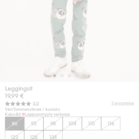
Leggingsit
19,99 €
Keskimääräinen luokitus:
3
arvostelua
5.0
Väri:
Tummanvihreä / kuvioitu
Koko:
86
Loppuunmyyty verkossa
86
92
98
104
110
116
122
128
134