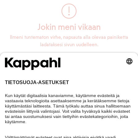
Jokin meni vikaan
Ilmeni tuntematon virhe, napsauta alla olevaa painiketta
ladataksesi sivun uudelleen.
Lataa sivu uudelleen